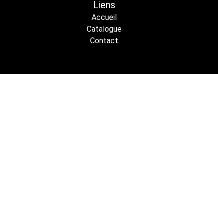
Liens
Vert (RAL 6032)
Accueil
Gris (RAL 7042)
Catalogue
Noir (RAL 9005)
Contact